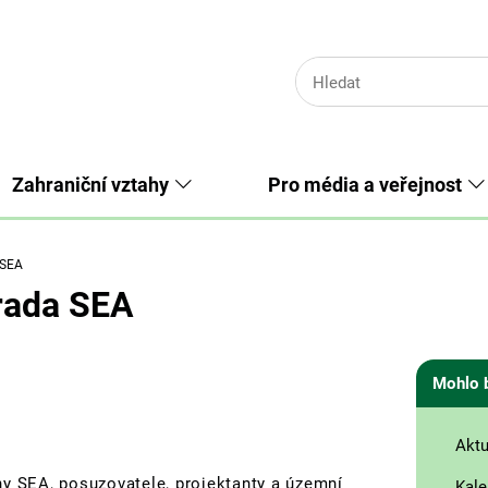
Zahraniční vztahy
Pro média a veřejnost
 SEA
orada SEA
Mohlo 
Aktu
y SEA, posuzovatele, projektanty a územní
Kale