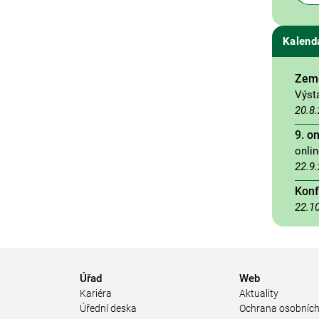
Kalend
Země
Výst
20.8
9. o
onli
22.9
Konf
22.1
Úřad
Web
Kariéra
Aktuality
Úřední deska
Ochrana osobních