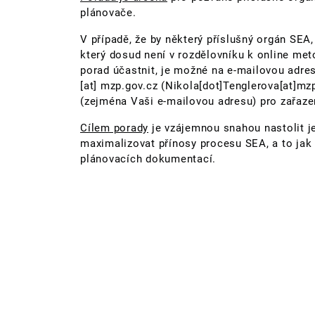
plánovače.
V případě, že by některý příslušný orgán SEA,
který dosud není v rozdělovníku k online m
porad účastnit, je možné na e-mailovou adres
[at]
mzp.gov.cz
(Nikola[dot]Tenglerova[at]mzp
(zejména Vaši e-mailovou adresu) pro zařaze
Cílem porady
je vzájemnou snahou nastolit j
maximalizovat přínosy procesu SEA, a to jak
plánovacích dokumentací.