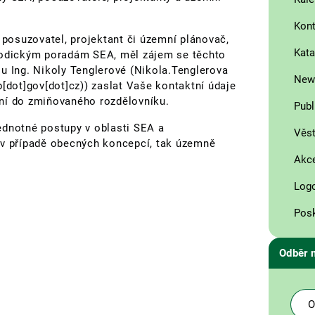
Kont
 posuzovatel, projektant či územní plánovač,
Kata
etodickým poradám SEA, měl zájem se těchto
u Ing. Nikoly Tenglerové (
Nikola.Tenglerova
News
[dot]gov[dot]cz)
) zaslat Vaše kontaktní údaje
ní do zmiňovaného rozdělovníku.
Publ
ednotné postupy v oblasti SEA a
Věst
 v případě obecných koncepcí, tak územně
Akce
Log
Posk
Odběr 
O