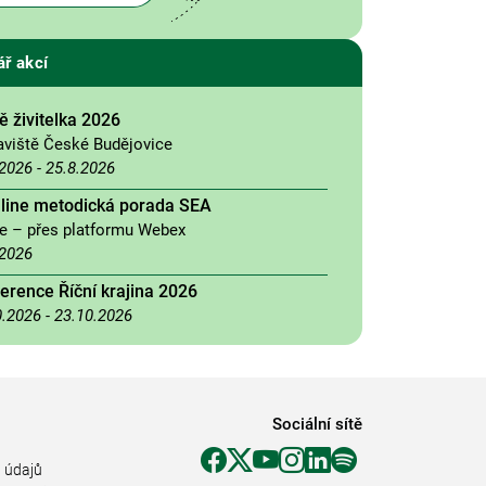
ář akcí
 živitelka 2026
aviště České Budějovice
.2026
-
25.8.2026
nline metodická porada SEA
ne – přes platformu Webex
.2026
erence Říční krajina 2026
0.2026
-
23.10.2026
Sociální sítě
 údajů