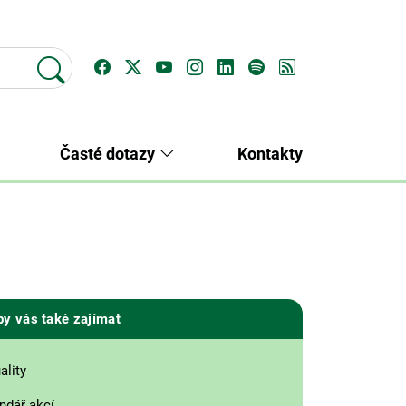
Časté dotazy
Kontakty
by vás také zajímat
ality
ndář akcí