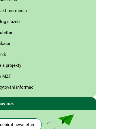
akt pro média
log služeb
letter
ikace
ník
 a projekty
o MŽP
ytování informací
novinek
debírat newsletter