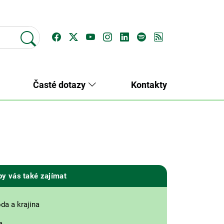
Časté dotazy
Kontakty
by vás také zajímat
oda a krajina
a