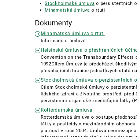
Stockholmská úmluva
o persistentních 
Minamatská úmluva
o rtuti
Dokumenty
Minamatská úmluva o rtuti
Informace o úmluvě
Helsinská úmluva o přeshraničních účin
Convention on the Transboundary Effects of
1992Cílem Úmluvy je předcházet škodlivý
přesahujících hranice jednotlivých států na 
Stockholmská úmluva o perzistentních o
Cílem Stockholmské úmluvy o perzistentní
lidského zdraví a životního prostředí před
perzistentní organické znečišťující látky 
Rotterdamská úmluva
Rotterdamská úmluva o postupu předchozí
látky a pesticidy v mezinárodním obchodu 
platnost v roce 2004. Úmluva neomezuje ob