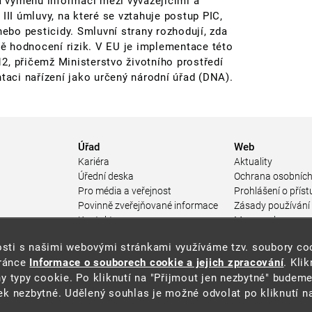
a výměnu informací mezi vyvážejícími a
 III úmluvy, na které se vztahuje postup PIC,
ebo pesticidy. Smluvní strany rozhodují, zda
ě hodnocení rizik. V EU je implementace této
2, přičemž Ministerstvo životního prostředí
aci nařízení jako určený národní úřad (DNA).
Úřad
Web
Kariéra
Aktuality
Úřední deska
Ochrana osobních
Pro média a veřejnost
Prohlášení o příst
Povinně zveřejňované informace
Zásady používání
a
Kontakty
Mapa webu
Přistupnost budovy úřadu MŽP
enosti s našimi webovými stránkami využíváme tzv. soubory c
ářství
(PDF, 204 kB)
tránce
Informace o souborech cookie a jejich zpracování
. Kli
 prostředí
y typy cookie. Po kliknutí na "Přijmout jen nezbytné" budeme
středí
k nezbytné. Udělený souhlas je možné odvolat po kliknutí na
ástroje