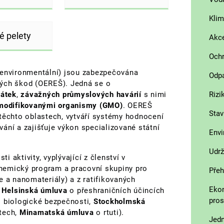
Klim
é pelety
Akce
Ochr
ka environmentální) jsou zabezpečována
Odpa
kých škod (OEREŠ). Jedná se o
látek
,
závažných průmyslových havárií
s nimi
Rizi
modifikovanými organismy (GMO)
. OEREŠ
Stav
 těchto oblastech, vytváří systémy hodnocení
ování a zajišťuje výkon specializované státní
Envi
Udrž
 aktivity, vyplývající z členství v
hemický program a pracovní skupiny pro
Přeh
e a nanomateriály) a z ratifikovaných
Ekon
,
Helsinská úmluva
o přeshraničních účincích
pros
o biologické bezpečnosti,
Stockholmská
tech,
Minamatská úmluva
o rtuti).
Jedn