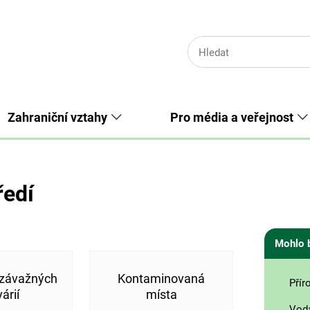
Zahraniční vztahy
Pro média a veřejnost
ředí
Mohlo 
 závažných
Kontaminovaná
Přír
árií
místa
Vod