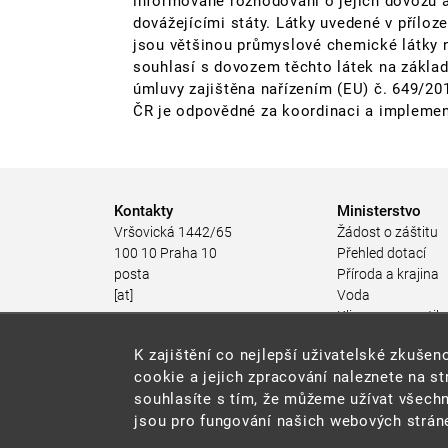
informované rozhodování o jejich dovozu 
dovážejícími státy. Látky uvedené v příloze
jsou většinou průmyslové chemické látky n
souhlasí s dovozem těchto látek na základ
úmluvy zajištěna nařízením (EU) č. 649/201
ČR je odpovědné za koordinaci a implement
Kontakty
Ministerstvo
Vršovická 1442/65
Žádost o záštitu
100 10 Praha 10
Přehled dotací
posta
Příroda a krajina
[at]
Voda
mzp.gov.cz
Klima a energetik
(posta[at]mzp[dot]gov[dot]cz)
Ochrana ovzduší
K zajištění co nejlepší uživatelské zkuš
+420 267 121 111
Odpadové hospod
cookie a jejich zpracování naleznete na s
Rizika pro životní
souhlasíte s tím, že můžeme užívat všechn
Stav životního pro
jsou pro fungování našich webových stráne
Environmentální n
Udržitelný rozvoj