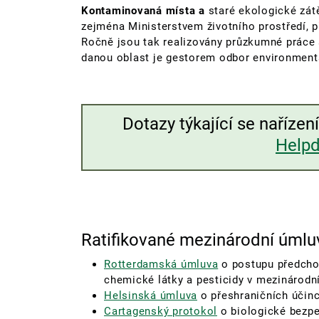
Kontaminovaná místa a
staré ekologické zát
zejména Ministerstvem životního prostředí, př
Ročně jsou tak realizovány průzkumné práce a
danou oblast je gestorem odbor environmentá
Dotazy týkající se naříze
Help
Ratifikované mezinárodní úmlu
Rotterdamská úmluva
o postupu předcho
chemické látky a pesticidy v mezinárod
Helsinská úmluva
o přeshraničních účinc
Cartagenský protokol
o biologické bezp