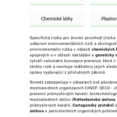
Chemické látky
Plastov
Specifická rizika pro životní prostředí (rizi
odborem environmentálních rizik a ekologic
environmentální rizika v oblasti
chemických 
spojených a v oblasti nakládání s
geneticky 
vytváří celostátní koncepce prevence škod v
těchto rizik a navrhuje indikátory jejich sled
správy vyplývající z příslušných zákonů.
Rovněž zabezpečuje v oblastech své působnosti
mezinárodních organizacích (UNEP, OECD - c
prevenci průmyslových havárií, biotechnologi
mezinárodních úmluv (
Rotterdamská úmluva
průmyslových havárií,
Cartagenský protokol
úmluva
o persistentních organických polutan