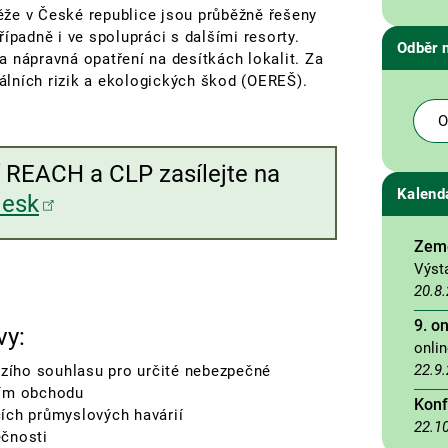
ěže v České republice jsou průběžně řešeny
ípadně i ve spolupráci s dalšími resorty.
Odběr 
 nápravná opatření na desítkách lokalit. Za
lních rizik a ekologických škod (OEREŠ).
O
ní REACH a CLP zasílejte na
Kalend
desk
Země
Výst
20.8
9. o
vy:
onli
22.9
zího souhlasu pro určité nebezpečné
ním obchodu
Konf
ích průmyslových havárií
22.1
ečnosti