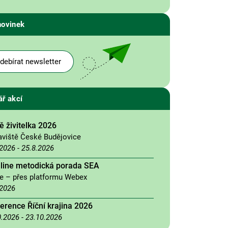
novinek
debírat newsletter
ář akcí
 živitelka 2026
aviště České Budějovice
.2026
-
25.8.2026
nline metodická porada SEA
ne – přes platformu Webex
.2026
erence Říční krajina 2026
0.2026
-
23.10.2026