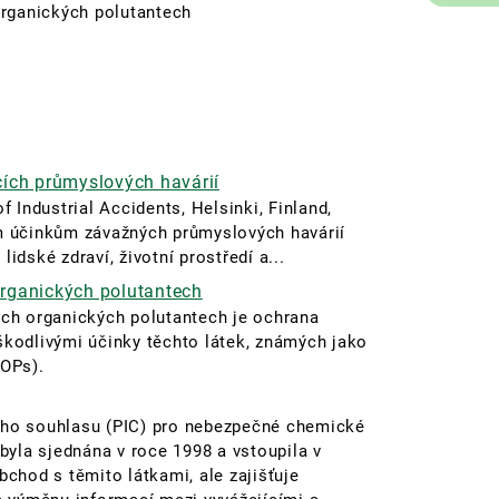
organických polutantech
cích průmyslových havárií
 Industrial Accidents, Helsinki, Finland,
m účinkům závažných průmyslových havárií
lidské zdraví, životní prostředí a...
rganických polutantech
ch organických polutantech je ochrana
 škodlivými účinky těchto látek, známých jako
(POPs).
ho souhlasu (PIC) pro nebezpečné chemické
byla sjednána v roce 1998 a vstoupila v
chod s těmito látkami, ale zajišťuje