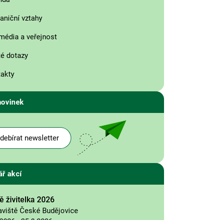
aniční vztahy
média a veřejnost
é dotazy
akty
novinek
debírat newsletter
ář akcí
 živitelka 2026
aviště České Budějovice