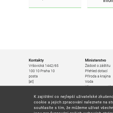
info
Kontakty
Ministerstvo
Vršovická 1442/65
Žádost o záštitu
100 10 Praha 10
Přehled dotací
posta
Příroda a krajina
[at]
Voda
mzp.gov.cz
Klima a energetik
(posta[at]mzp[dot]gov[dot]cz)
Ochrana ovzduší
K zajištění co nejlepší uživatelské zkuš
+420 267 121 111
Odpadové hospod
cookie a jejich zpracování naleznete na s
Rizika pro životní
souhlasíte s tím, že můžeme užívat všechn
Stav životního pro