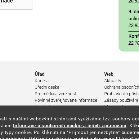
rmace
20.8
9. o
onli
22.9
Konf
22.1
Úřad
Web
Kariéra
Aktuality
Úřední deska
Ochrana osobních
Pro média a veřejnost
Prohlášení o příst
Povinně zveřejňované informace
Zásady používání
a
Kontakty
Mapa webu
Přistupnost budovy úřadu MŽP
enosti s našimi webovými stránkami využíváme tzv. soubory c
ářství
(PDF, 204 kB)
tránce
Informace o souborech cookie a jejich zpracování
. Kli
 prostředí
y typy cookie. Po kliknutí na "Přijmout jen nezbytné" budeme
středí