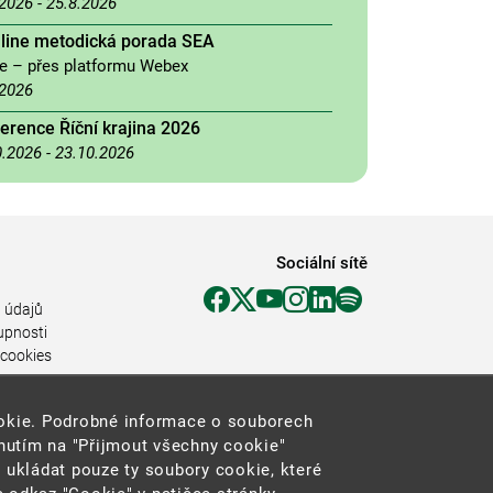
.2026
-
25.8.2026
nline metodická porada SEA
ne – přes platformu Webex
.2026
erence Říční krajina 2026
0.2026
-
23.10.2026
Sociální sítě
 údajů
upnosti
 cookies
ookie. Podrobné informace o souborech
knutím na "Přijmout všechny cookie"
 ukládat pouze ty soubory cookie, které