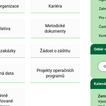
organizace
Kariéra
Zahr
Pro 
Metodické
Čast
lativa
dokumenty
Kont
Odběr 
 zakázky
Žádost o záštitu
O
Projekty operačních
ná data
programů
Kalend
inně
Země
jňované
Výst