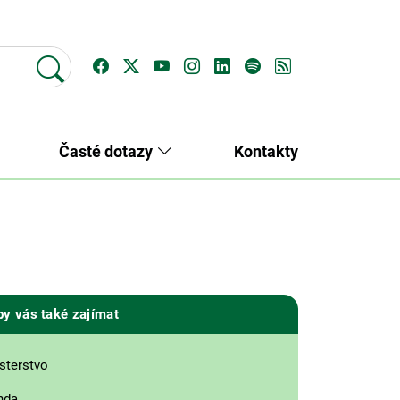
Časté dotazy
Kontakty
by vás také zajímat
sterstvo
nda