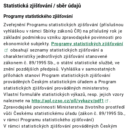
Statistická zjišťování / sběr údajů
Programy statistického zjišťování
Zveřejnění Programu statistických zjišťování (příslušnou
vyhláškou v rámci Sbírky zákonů ČR) na příslušný rok je
základní podmínkou vzniku zpravodajské povinnosti pro
ekonomické subjekty.
Programy statistických zjišťování
obsahují seznamy statistických zjišťování a
charakteristiky jednotlivých zjišťování stanovené
zákonem č. 89/1995 Sb., o státní statistické službě, ve
znění pozdějších předpisů. Vyhláška v samostatných
přílohách stanoví Program statistických zjišťování
prováděných Českým statistickým úřadem a Program
statistických zjišťování prováděných ministerstvy.
Vlastní formuláře statistických výkazů, resp. jejich vzory
naleznete na
http://apl.czso.cz/pll/vykazy/pdf1
.
Zpravodajské povinnosti Ministerstva životního prostředí
vůči Českému statistickému úřadu (zákon č. 89/1995 Sb.,
v rámci Programu statistického zjišťování)
V rámci statistických zjišťování prováděných Českým