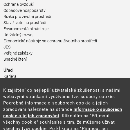
Ochrana ovzduší
Odpadové hospodářství
Rizika pro životní prostředí
Stav životního prostředí
Environmentální nástroje
Udržitelný rozvoj
Ekonomické nástroje na ochranu životního prostředí
JES
Veřejné zakázky
Snadné čtení
Úřad
Kariéra
Úřední deska
Pro média a veřejnost
K zajištění co nejlepší uživatelské zkušenosti s našimi
Povinně zveřejňované informace
webovými stránkami využíváme tzv. soubory cookie.
Kontakty
Podrobné informace o souborech cookie a jejich
Přistupnost budovy úřadu MŽP
(PDF, 204 kB)
zpracování naleznete na stránce
Informace o souborech
cookie a jejich zpracování
. Kliknutím na "Přijmout
Web
všechny cookie" souhlasíte s tím, že můžeme užívat
Aktuality
všechny typy cookie. Po kliknutí na "Přijmout jen