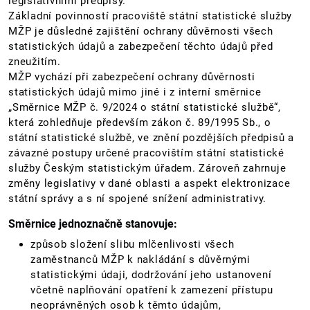
legislativními předpisy.
Základní povinností pracoviště státní statistické služby
MŽP je důsledné zajištění ochrany důvěrnosti všech
statistických údajů a zabezpečení těchto údajů před
zneužitím.
MŽP vychází při zabezpečení ochrany důvěrnosti
statistických údajů mimo jiné i z interní směrnice
„Směrnice MŽP č. 9/2024 o státní statistické službě“,
která zohledňuje především zákon č. 89/1995 Sb., o
státní statistické službě, ve znění pozdějších předpisů a
závazné postupy určené pracovištím státní statistické
služby Českým statistickým úřadem. Zároveň zahrnuje
změny legislativy v dané oblasti a aspekt elektronizace
státní správy a s ní spojené snížení administrativy.
Směrnice jednoznačně stanovuje:
způsob složení slibu mlčenlivosti všech
zaměstnanců MŽP k nakládání s důvěrnými
statistickými údaji, dodržování jeho ustanovení
včetně naplňování opatření k zamezení přístupu
neoprávněných osob k těmto údajům,