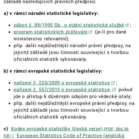
základě následujících právních předpisů:
a) v rámci národní statistické legislativy:
zákon č. 89/1995 Sb., o státní statistické službě
;
program statistických zjišťování
(je-li pro dané
ministerstvo relevantní);
příp. další nejdůležitější národní právní předpisy, na
jejichž základě jsou činnosti související s tvorbou
oficiálních statistik vykonávány.
b) v rámci evropské statistické legislativy:
nařízení č. 223/2009 o evropské statistice
;
nařízení č. 557/2013 o evropské statistice,
pokud
jde o přístup k důvěrným údajům pro vědecké účely;
příp. další nejdůležitější evropské právní předpisy, na
jejichž základě jsou činnosti související s tvorbou
oficiálních statistik vykonávány.
c)
Kodex evropské statistiky (česká verze)
(PDF, 566.36
;
European Statistics Code of Practice (anglická
KB)