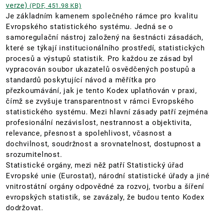
verze)
(PDF, 451.98 KB)
Je základním kamenem společného rámce pro kvalitu
Evropského statistického systému. Jedná se o
samoregulační nástroj založený na šestnácti zásadách,
které se týkají institucionálního prostředí, statistických
procesů a výstupů statistik. Pro každou ze zásad byl
vypracován soubor ukazatelů osvědčených postupů a
standardů poskytující návod a měřítka pro
přezkoumávání, jak je tento Kodex uplatňován v praxi,
čímž se zvyšuje transparentnost v rámci Evropského
statistického systému. Mezi hlavní zásady patří zejména
profesionální nezávislost, nestrannost a objektivita,
relevance, přesnost a spolehlivost, včasnost a
dochvilnost, soudržnost a srovnatelnost, dostupnost a
srozumitelnost.
Statistické orgány, mezi něž patří Statistický úřad
Evropské unie (Eurostat), národní statistické úřady a jiné
vnitrostátní orgány odpovědné za rozvoj, tvorbu a šíření
evropských statistik, se zavázaly, že budou tento Kodex
dodržovat.