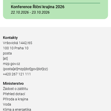
Konference Říční krajina 2026
22.10.2026
-
23.10.2026
Kontakty
Vršovická 1442/65
100 10 Praha 10
posta
[at]
mzp.gov.cz
(posta[at]mzp[dot]gov[dot]cz)
+420 267 121 111
Ministerstvo
Žádost o záštitu
Přehled dotací
Příroda a krajina
Voda
Klima a energetika