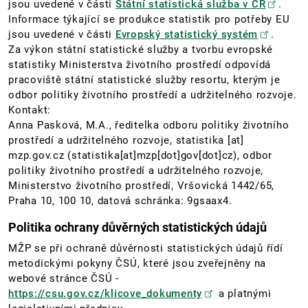
jsou uvedené v části
Státní statistická služba v ČR
.
Informace týkající se produkce statistik pro potřeby EU
jsou uvedené v části
Evropský statistický systém
.
Za výkon státní statistické služby a tvorbu evropské
statistiky Ministerstva životního prostředí odpovídá
pracoviště státní statistické služby resortu, kterým je
odbor politiky životního prostředí a udržitelného rozvoje.
Kontakt:
Anna Pasková, M.A., ředitelka odboru politiky životního
prostředí a udržitelného rozvoje,
statistika
[at]
mzp.gov.cz
(statistika[at]mzp[dot]gov[dot]cz)
, odbor
politiky životního prostředí a udržitelného rozvoje,
Ministerstvo životního prostředí, Vršovická 1442/65,
Praha 10, 100 10, datová schránka: 9gsaax4.
Politika ochrany důvěrných statistických údajů
MŽP se při ochraně důvěrnosti statistických údajů řídí
metodickými pokyny ČSÚ, které jsou zveřejněny na
webové stránce ČSÚ -
https://csu.gov.cz/klicove_dokumenty
a platnými