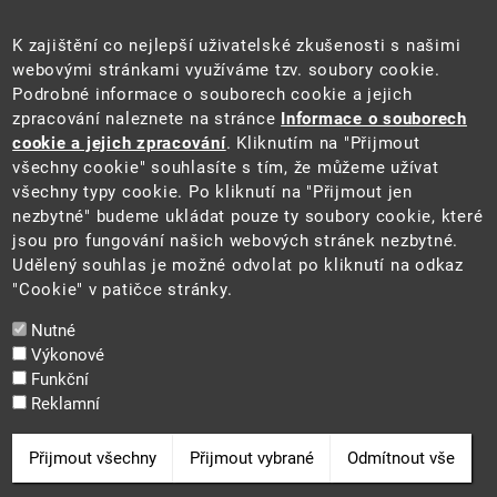
Úřední deska
Pro média a veřejnost
K zajištění co nejlepší uživatelské zkušenosti s našimi
Povinně zveřejňované informace
webovými stránkami využíváme tzv. soubory cookie.
Kontakty
Podrobné informace o souborech cookie a jejich
Přistupnost budovy úřadu MŽP
(PDF, 204 kB)
zpracování naleznete na stránce
Informace o souborech
cookie a jejich zpracování
. Kliknutím na "Přijmout
Web
všechny cookie" souhlasíte s tím, že můžeme užívat
Aktuality
všechny typy cookie. Po kliknutí na "Přijmout jen
Ochrana osobních údajů
nezbytné" budeme ukládat pouze ty soubory cookie, které
Prohlášení o přístupnosti
jsou pro fungování našich webových stránek nezbytné.
Zásady používání cookies
Udělený souhlas je možné odvolat po kliknutí na odkaz
Mapa webu
"Cookie" v patičce stránky.
Sociální sítě
Nutné
Výkonové
Funkční
Reklamní
2025 ©
Ministerstvo životního prostředí
Odvolat souhlas
Přijmout všechny
Přijmout vybrané
Odmítnout vše
Cookie