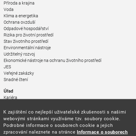
Příroda a krajina
Voda
Klima a energetika
Ochrana ovzduší
Odpadové hospodářství
Rizika pro životní prostředí
Stav životního prostředí
Environmentální nástroje
Udržitelný rozvoj
Ekonomické nástroje na ochranu životního prostředí
JES
Veřejné zakázky
Snadné čtení
Úřad
Kariéra
Úřední deska
Pro média a veřejnost
K zajištění co nejlepší uživatelské zkušenosti s našimi
Povinně zveřejňované informace
webovými stránkami využíváme tzv. soubory cookie.
Kontakty
Podrobné informace o souborech cookie a jejich
Přistupnost budovy úřadu MŽP
(PDF, 204 kB)
zpracování naleznete na stránce
Informace o souborech