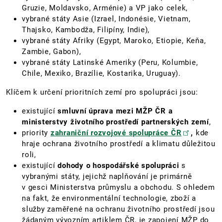
Gruzie, Moldavsko, Arménie) a VP jako celek,
vybrané státy Asie (Izrael, Indonésie, Vietnam,
Thajsko, Kambodža, Filipíny, Indie),
vybrané státy Afriky (Egypt, Maroko, Etiopie, Keňa,
Zambie, Gabon),
vybrané státy Latinské Ameriky (Peru, Kolumbie,
Chile, Mexiko, Brazílie, Kostarika, Uruguay).
Klíčem k určení prioritních zemí pro spolupráci jsou:
existující
smluvní úprava mezi MŽP ČR a
ministerstvy životního prostředí partnerských zemí
,
priority
zahraniční rozvojové spolupráce ČR
,
kde
hraje ochrana životního prostředí a klimatu důležitou
roli,
existující
dohody o hospodářské spolupráci
s
vybranými státy, jejichž naplňování je primárně
v gesci Ministerstva průmyslu a obchodu. S ohledem
na fakt, že environmentální technologie, zboží a
služby zaměřené na ochranu životního prostředí jsou
žádaným vývozním artiklem ČR, je zapojení MŽP do