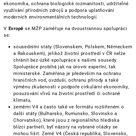
ekonomika, ochrana biologické rozmanitosti, udržitelné
využívání přírodních zdrojů a podpora uplatňování
moderních environmentálních technologií.
V
Evropě
se MŽP zaměřuje na dvoustrannou spolupráci
se:
sousedními státy (Slovenskem, Polskem, Německem
a Rakouskem), jelikož životní prostředí v ČR nelze
chránit bez úzké spolupráce s našimi sousedy.
Spolupráce probíhá jak na úrovni expertní, tak
ministerské. Zaměřena je především na ochranu
hraničních vod, ovzduší, ochranu přírody a také
výměnu zkušeností v podpoře cirkulární ekonomiky,
posuzování vlivů na životní prostředí či ochraně
klimatu,
zeměmi V4 a často také ve formátu rozšířeném o
další státy (Bulharsko, Rumunsko, Slovinsko a
Chorvatsko), které jsou z regionálního hlediska
blízcí partneři, byť názory na vybrané otázky se
mohou lišit. Země V4 (Česká republika, Slovensko,