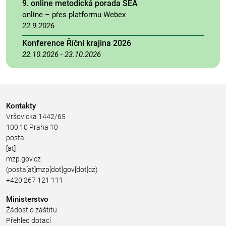
9. online metodická porada SEA
online – přes platformu Webex
22.9.2026
Konference Říční krajina 2026
22.10.2026
-
23.10.2026
Kontakty
Vršovická 1442/65
100 10 Praha 10
posta
[at]
mzp.gov.cz
(posta[at]mzp[dot]gov[dot]cz)
+420 267 121 111
Ministerstvo
Žádost o záštitu
Přehled dotací