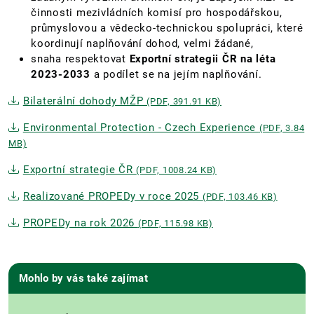
činnosti mezivládních komisí pro hospodářskou,
průmyslovou a vědecko-technickou spolupráci, které
koordinují naplňování dohod, velmi žádané,
snaha respektovat
Exportní strategii ČR na léta
2023-2033
a
podílet se na jejím naplňování.
Bilaterální dohody MŽP
(PDF, 391.91 KB)
Environmental Protection - Czech Experience
(PDF, 3.84
MB)
Exportní strategie ČR
(PDF, 1008.24 KB)
Realizované PROPEDy v roce 2025
(PDF, 103.46 KB)
PROPEDy na rok 2026
(PDF, 115.98 KB)
Mohlo by vás také zajímat