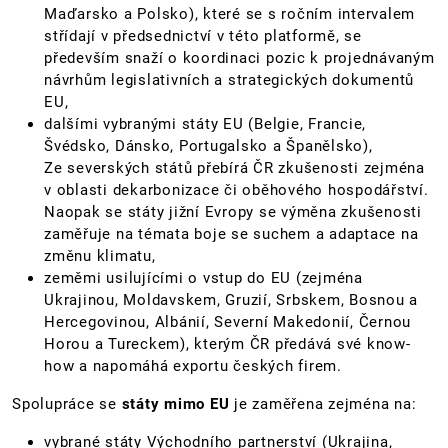
Maďarsko a Polsko), které se s ročním intervalem
střídají v předsednictví v této platformě, se
především snaží o koordinaci pozic k projednávaným
návrhům legislativních a strategických dokumentů
EU,
dalšími vybranými státy EU (Belgie, Francie,
Švédsko, Dánsko, Portugalsko a Španělsko),
Ze severských států přebírá ČR zkušenosti zejména
v oblasti dekarbonizace či oběhového hospodářství.
Naopak se státy jižní Evropy se výměna zkušenosti
zaměřuje na témata boje se suchem a adaptace na
změnu klimatu,
zeměmi usilujícími o vstup do EU (zejména
Ukrajinou, Moldavskem, Gruzií, Srbskem, Bosnou a
Hercegovinou, Albánií, Severní Makedonií, Černou
Horou a Tureckem), kterým ČR předává své know-
how a napomáhá exportu českých firem.
Spolupráce se
státy mimo EU
je zaměřena zejména na:
vybrané státy Východního partnerství (Ukrajina,