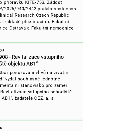
o přípravku KITE-753. Žádost
ZP/2026/940/2443 podala společnost
linical Research Czech Republic
 na základě plné moci od Fakultní
ice Ostrava a Fakultní nemocnice
026
908 - Revitalizace vstupního
ště objektu AB1“
bor posuzování vlivů na životní
dí vydal souhlasné jednotné
nmentální stanovisko pro záměr
 Revitalizace vstupního schodiště
 AB1“,
žadatele ČEZ, a. s.
26