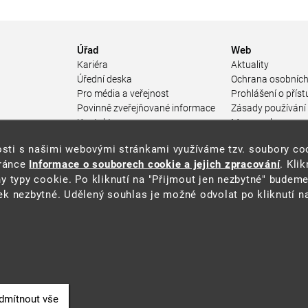
Úřad
Web
Kariéra
Aktuality
Úřední deska
Ochrana osobních
Pro média a veřejnost
Prohlášení o příst
Povinně zveřejňované informace
Zásady používání
a
Kontakty
Mapa webu
Přistupnost budovy úřadu MŽP
enosti s našimi webovými stránkami využíváme tzv. soubory c
ářství
(PDF, 204 kB)
tránce
Informace o souborech cookie a jejich zpracování
. Kli
 prostředí
y typy cookie. Po kliknutí na "Přijmout jen nezbytné" budeme
středí
k nezbytné. Udělený souhlas je možné odvolat po kliknutí na
ástroje
oje na ochranu
í
dmítnout vše