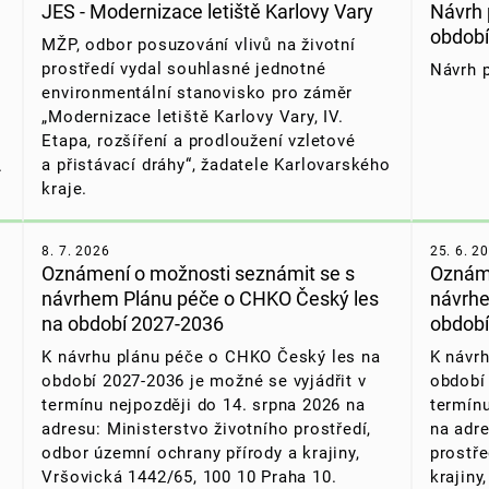
JES - Modernizace letiště Karlovy Vary
Návrh 
obdob
MŽP, odbor posuzování vlivů na životní
prostředí vydal souhlasné jednotné
Návrh 
environmentální stanovisko pro záměr
„Modernizace letiště Karlovy Vary, IV.
Etapa, rozšíření a prodloužení vzletové
a přistávací dráhy“,
žadatele Karlovarského
.
kraje.
8. 7. 2026
25. 6. 2
Oznámení o možnosti seznámit se s
Oznáme
návrhem Plánu péče o CHKO Český les
návrhe
na období 2027-2036
období
K návrhu plánu péče o CHKO Český les na
K návr
období 2027-2036 je možné se vyjádřit v
období 
termínu nejpozději do 14. srpna 2026 na
termínu
adresu: Ministerstvo životního prostředí,
na adre
odbor územní ochrany přírody a krajiny,
prostře
Vršovická 1442/65, 100 10 Praha 10.
krajiny