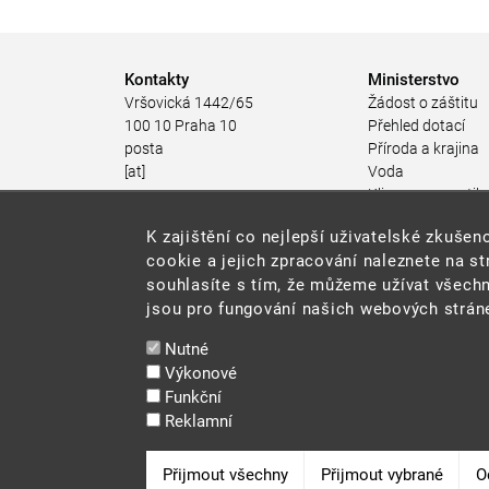
Kontakty
Ministerstvo
Vršovická 1442/65
Žádost o záštitu
100 10 Praha 10
Přehled dotací
posta
Příroda a krajina
[at]
Voda
mzp.gov.cz
Klima a energetik
(posta[at]mzp[dot]gov[dot]cz)
Ochrana ovzduší
K zajištění co nejlepší uživatelské zkuš
+420 267 121 111
Odpadové hospod
cookie a jejich zpracování naleznete na s
Rizika pro životní
souhlasíte s tím, že můžeme užívat všechn
Stav životního pro
jsou pro fungování našich webových stráne
Environmentální n
Udržitelný rozvoj
Nutné
Ekonomické nástr
Výkonové
životního prostřed
Funkční
JES
Reklamní
Veřejné zakázky
Snadné čtení
Odvolat souhlas
Přijmout všechny
Přijmout vybrané
O