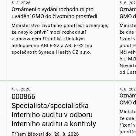
5. 8. 2026
5. 8. 20
Oznámení o vydání rozhodnutí pro
Oznáme
uvádění GMO do životního prostředí
GMO do
Ministerstvo životního prostředí oznamuje,
Ministe
že nabylo právní moci rozhodnutí
že dne 
v obnoveném řízení ke klinickým
řízení 
hodnocením ABLE-22 a ABLE-32 pro
prostře
společnost Syneos Health CZ s.r.o.
léčivé
č.j. M
Novarti
od Ústa
4. 8. 2026
4. 8. 20
000866
Oznáme
GMO do
Specialista/specialistka
,
Ministe
interního auditu v odboru
že dne 
interního auditu a kontroly
řízení 
prostře
Příjem žádostí do: 26. 8. 2026