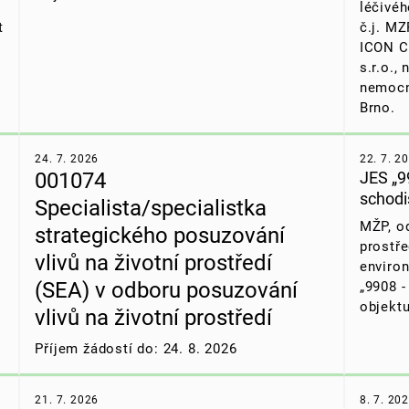
léčivéh
t
č.j. M
ICON C
s.r.o.,
nemocn
Brno.
24. 7. 2026
22. 7. 2
001074
JES „9
schodi
Specialista/specialistka
MŽP, od
strategického posuzování
prostře
vlivů na životní prostředí
enviro
(SEA) v odboru posuzování
„9908 -
objektu
vlivů na životní prostředí
Příjem žádostí do: 24. 8. 2026
21. 7. 2026
8. 7. 20