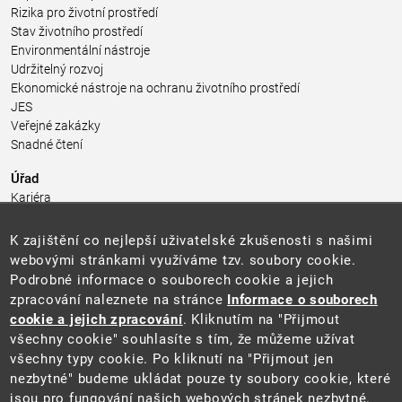
Rizika pro životní prostředí
Stav životního prostředí
Environmentální nástroje
Udržitelný rozvoj
Ekonomické nástroje na ochranu životního prostředí
JES
Veřejné zakázky
Snadné čtení
Úřad
Kariéra
Úřední deska
Pro média a veřejnost
K zajištění co nejlepší uživatelské zkušenosti s našimi
Povinně zveřejňované informace
webovými stránkami využíváme tzv. soubory cookie.
Kontakty
Podrobné informace o souborech cookie a jejich
Přistupnost budovy úřadu MŽP
(PDF, 204 kB)
zpracování naleznete na stránce
Informace o souborech
cookie a jejich zpracování
. Kliknutím na "Přijmout
Web
všechny cookie" souhlasíte s tím, že můžeme užívat
Aktuality
všechny typy cookie. Po kliknutí na "Přijmout jen
Ochrana osobních údajů
nezbytné" budeme ukládat pouze ty soubory cookie, které
Prohlášení o přístupnosti
jsou pro fungování našich webových stránek nezbytné.
Zásady používání cookies