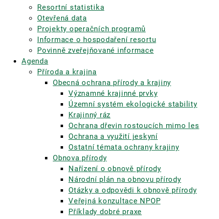
Resortní statistika
Otevřená data
Projekty operačních programů
Informace o hospodaření resortu
Povinně zveřejňované informace
Agenda
Příroda a krajina
Obecná ochrana přírody a krajiny
Významné krajinné prvky
Územní systém ekologické stability
Krajinný ráz
Ochrana dřevin rostoucích mimo les
Ochrana a využití jeskyní
Ostatní témata ochrany krajiny
Obnova přírody
Nařízení o obnově přírody
Národní plán na obnovu přírody
Otázky a odpovědi k obnově přírody
Veřejná konzultace NPOP
Příklady dobré praxe