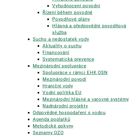
Vyhodnocení povodní
Řízení během povodně
Povodňové plány
Hlásná a předpovědní povodňová
služba
Sucho a nedostatek vody
Aktuality o suchu
Financování
Systematická prevence
Mezinárodní spolupráce
Spolupráce v rámci EHK OSN
Mezinárodní povodí
Hraniční vody
Vodní politika EU
Mezinárodní hlásné a varovné systémy
Nadnárodní projekty
Odpovědné hospodaření s vodou
Agenda poplatků
Metodické pokyny
Seznamy OZO