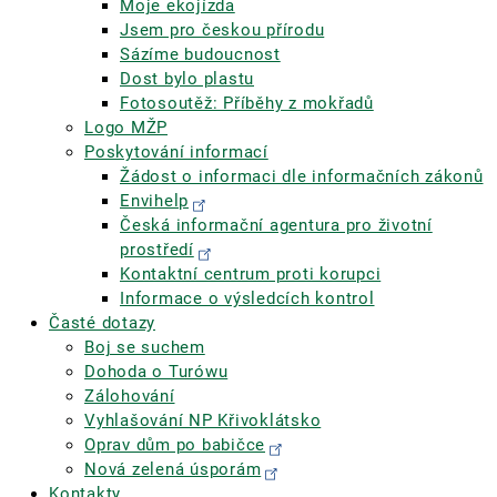
Moje ekojízda
Jsem pro českou přírodu
Sázíme budoucnost
Dost bylo plastu
Fotosoutěž: Příběhy z mokřadů
Logo MŽP
Poskytování informací
Žádost o informaci dle informačních zákonů
Envihelp
Česká informační agentura pro životní
prostředí
Kontaktní centrum proti korupci
Informace o výsledcích kontrol
Časté dotazy
Boj se suchem
Dohoda o Turówu
Zálohování
Vyhlašování NP Křivoklátsko
Oprav dům po babičce
Nová zelená úsporám
Kontakty