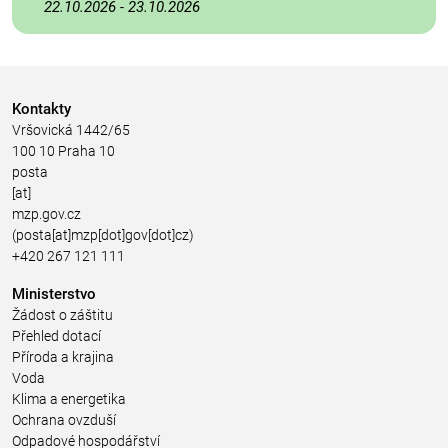
22.10.2026
-
23.10.2026
Kontakty
Vršovická 1442/65
100 10 Praha 10
posta
[at]
mzp.gov.cz
(posta[at]mzp[dot]gov[dot]cz)
+420 267 121 111
Ministerstvo
Žádost o záštitu
Přehled dotací
Příroda a krajina
Voda
Klima a energetika
Ochrana ovzduší
Odpadové hospodářství