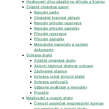
Hodnocení vlivu zásahů na přírodu a krajinu
Zvláště chráněná území
Národní parky
Chráněné krajinné oblasti
Národní přírodní rezervace
Národní přírodní památky
Přírodní rezervace
Přírodní památky
Metodické materiály a ostatní
dokumenty
Ochrana druhů
Zvláště chráněné druhy
Aktivní nástroje druhové ochrany
Záchranné stanice
Ochrana volně žijících ptáků
Ochrana opylovačů
Odborné podklady a metodiky
Projekty
Nepůvodní a invazní druhy
Činnost společné meziresortní komise
pro nepůvodní a invazní druhy