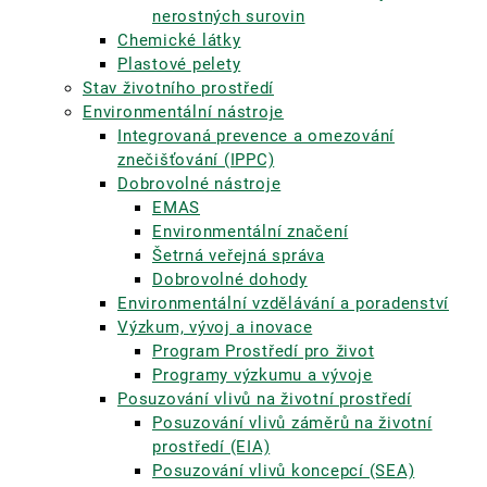
nerostných surovin
Chemické látky
Plastové pelety
Stav životního prostředí
Environmentální nástroje
Integrovaná prevence a omezování
znečišťování (IPPC)
Dobrovolné nástroje
EMAS
Environmentální značení
Šetrná veřejná správa
Dobrovolné dohody
Environmentální vzdělávání a poradenství
Výzkum, vývoj a inovace
Program Prostředí pro život
Programy výzkumu a vývoje
Posuzování vlivů na životní prostředí
Posuzování vlivů záměrů na životní
prostředí (EIA)
Posuzování vlivů koncepcí (SEA)