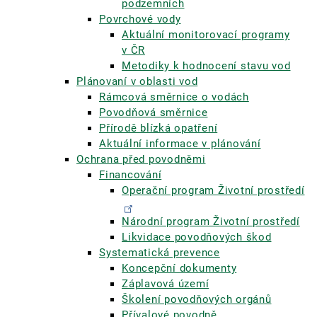
podzemních
Povrchové vody
Aktuální monitorovací programy
v ČR
Metodiky k hodnocení stavu vod
Plánovaní v oblasti vod
Rámcová směrnice o vodách
Povodňová směrnice
Přírodě blízká opatření
Aktuální informace v plánování
Ochrana před povodněmi
Financování
Operační program Životní prostředí
Národní program Životní prostředí
Likvidace povodňových škod
Systematická prevence
Koncepční dokumenty
Záplavová území
Školení povodňových orgánů
Přívalové povodně