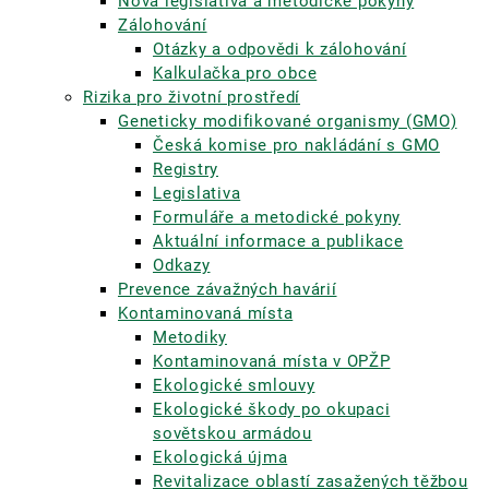
Nová legislativa a metodické pokyny
Zálohování
Otázky a odpovědi k zálohování
Kalkulačka pro obce
Rizika pro životní prostředí
Geneticky modifikované organismy (GMO)
Česká komise pro nakládání s GMO
Registry
Legislativa
Formuláře a metodické pokyny
Aktuální informace a publikace
Odkazy
Prevence závažných havárií
Kontaminovaná místa
Metodiky
Kontaminovaná místa v OPŽP
Ekologické smlouvy
Ekologické škody po okupaci
sovětskou armádou
Ekologická újma
Revitalizace oblastí zasažených těžbou