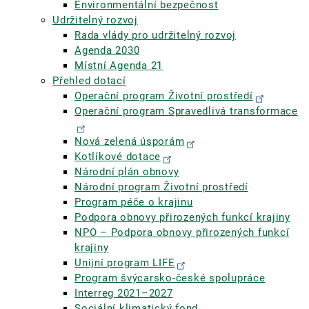
Environmentální bezpečnost
Udržitelný rozvoj
Rada vlády pro udržitelný rozvoj
Agenda 2030
Místní Agenda 21
Přehled dotací
Operační program Životní prostředí
Operační program Spravedlivá transformace
Nová zelená úsporám
Kotlíkové dotace
Národní plán obnovy
Národní program Životní prostředí
Program péče o krajinu
Podpora obnovy přirozených funkcí krajiny
NPO – Podpora obnovy přirozených funkcí
krajiny
Unijní program LIFE
Program švýcarsko-české spolupráce
Interreg 2021–2027
Sociální klimatický fond