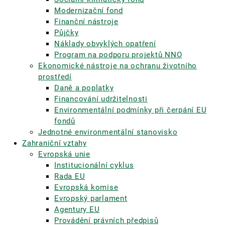
Modernizační fond
Finanční nástroje
Půjčky
Náklady obvyklých opatření
Program na podporu projektů NNO
Ekonomické nástroje na ochranu životního
prostředí
Daně a poplatky
Financování udržitelnosti
Environmentální podmínky při čerpání EU
fondů
Jednotné environmentální stanovisko
Zahraniční vztahy
Evropská unie
Institucionální cyklus
Rada EU
Evropská komise
Evropský parlament
Agentury EU
Provádění právních předpisů