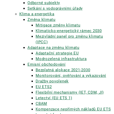
Odborné subjekty
Setkání s vodoprávními úřady
Klima a energetika
Změna klimatu
Mitigace změny klimatu
Klimaticko-energetický rámec 2030
Mezivládní panel pro změnu klimatu
(IPCC)
Adaptace na změnu klimatu
Adaptační strategie EU
Modrozelená infrastruktura
Emisní obchodování
Bezplatná alokace 2021-2030
Monitorování, ověřování a vykazování
Dražby povolenek
EU ETS2
Flexibilní mechanismy (IET, CDM, JI)
Letectví (EU ETS 1)
CBAM
Kompenzace nepřímých nákladů EU ETS