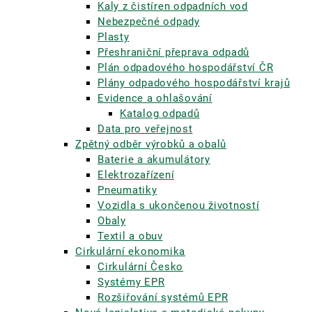
Kaly z čistíren odpadních vod
Nebezpečné odpady
Plasty
Přeshraniční přeprava odpadů
Plán odpadového hospodářství ČR
Plány odpadového hospodářství krajů
Evidence a ohlašování
Katalog odpadů
Data pro veřejnost
Zpětný odběr výrobků a obalů
Baterie a akumulátory
Elektrozařízení
Pneumatiky
Vozidla s ukončenou životností
Obaly
Textil a obuv
Cirkulární ekonomika
Cirkulární Česko
Systémy EPR
Rozšiřování systémů EPR