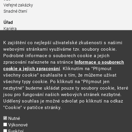
Veřejné zakázky
Snadné čtení
Úřad
Kariéra
Úřední deska
Pro média a veřejnost
K zajištění co nejlepší uživatelské zkušenosti s našimi
Povinně zveřejňované informace
webovými stránkami využíváme tzv. soubory cookie.
Kontakty
Podrobné informace o souborech cookie a jejich
Přistupnost budovy úřadu MŽP
(PDF, 204 kB)
zpracování naleznete na stránce
Informace o souborech
cookie a jejich zpracování
. Kliknutím na "Přijmout
Web
všechny cookie" souhlasíte s tím, že můžeme užívat
Aktuality
všechny typy cookie. Po kliknutí na "Přijmout jen
Ochrana osobních údajů
nezbytné" budeme ukládat pouze ty soubory cookie, které
Prohlášení o přístupnosti
jsou pro fungování našich webových stránek nezbytné.
Zásady používání cookies
Udělený souhlas je možné odvolat po kliknutí na odkaz
Mapa webu
"Cookie" v patičce stránky.
Sociální sítě
Nutné
Výkonové
Funkční