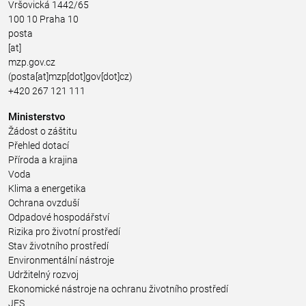
Vršovická 1442/65
100 10 Praha 10
posta
[at]
mzp.gov.cz
(posta[at]mzp[dot]gov[dot]cz)
+420 267 121 111
Ministerstvo
Žádost o záštitu
Přehled dotací
Příroda a krajina
Voda
Klima a energetika
Ochrana ovzduší
Odpadové hospodářství
Rizika pro životní prostředí
Stav životního prostředí
Environmentální nástroje
Udržitelný rozvoj
Ekonomické nástroje na ochranu životního prostředí
JES