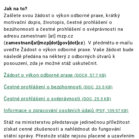
Jak na to?
Zašlete svou žádost o výkon odborné praxe, krátký
motivační dopis, životopis, čestné prohlášení o
bezúhonnosti a čestné prohlášení o svéprávnosti na
adresu
zamestnani
[at]
mzp.cz
(
zamestnani[at]mzp[dot]gov[dot]cz
)
. V předmětu e-mailu
uveďte Žádost o výkon odborné praxe. Vaše žádost bude
následě předána na některý z odborných útvarů k
posouzení, zda je možné stáž uskutečnit.
Žádost o výkon odborné praxe
(DOCX, 57.7 KB)
Čestné prohlášení o bezúhonnosti
(DOC, 23.5 KB)
Čestné prohlášení o svéprávnosti
(DOC, 25.5 KB)
Informace o zpracování osobních údajů
(PDF, 109.57 KB)
Stáž na ministerstvu představuje jedinečnou příležitost
získat cenné zkušenosti a nahlédnout do fungování
státní správy. Přestože stáže nejsou placené a uzavřením