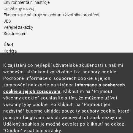
Environmentální nástroje
Udržitelný rozvoj
Ekonomické nástroje na ochranu životního prostředí
JES
Veřejné zakázky
Snadné čtení
Úřad
Kariéra
Úřední deska
Pro média a veřejnost
K zajištění co nejlepší uživatelské zkušenosti s našimi
Povinně zveřejňované informace
webovými stránkami využíváme tzv. soubory cookie.
Kontakty
Podrobné informace o souborech cookie a jejich
Přistupnost budovy úřadu MŽP
(PDF, 204 kB)
zpracování naleznete na stránce
Informace o souborech
cookie a jejich zpracování
. Kliknutím na "Přijmout
Web
všechny cookie" souhlasíte s tím, že můžeme užívat
Aktuality
všechny typy cookie. Po kliknutí na "Přijmout jen
Ochrana osobních údajů
nezbytné" budeme ukládat pouze ty soubory cookie, které
Prohlášení o přístupnosti
jsou pro fungování našich webových stránek nezbytné.
Zásady používání cookies
Udělený souhlas je možné odvolat po kliknutí na odkaz
Mapa webu
"Cookie" v patičce stránky.