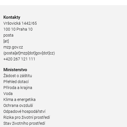
Kontakty
Vršovická 1442/65
100 10 Praha 10
posta
[at]
mzp.gov.cz
(posta[at]mzp[dot]gov[dot]cz)
+420 267 121 111
Ministerstvo
Žádost o záštitu
Přehled dotací
Příroda a krajina
Voda
Klima a energetika
Ochrana ovzduší
Odpadové hospodářství
Rizika pro životní prostředí
Stav životního prostředí