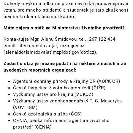
Dohody o výkonu odborné praxe nevzniká pracovněprávní
vztah, pro mnoho studentů a studentek je tato zkušenost
prvním krokem k budoucí kariéře.
Máte zájem o stáž na Ministerstvu životního prostředí?
Kontaktujte Mgr. Alenu Šmídovou, tel.: 267 122 434,
email:
alena.smidova
[at]
mzp.gov.cz
(alena[dot]smidova[at]mzp[dot]gov[dot]cz)
.
Žádost o stáž je možné podat i na některé z našich níže
uvedených resortních organizací:
Agentura ochrany přírody a krajiny ČR (AOPK ČR)
Česká inspekce životního prostředí (ČIŽP)
Výzkumný ústav pro krajinu (VÚKOZ)
Výzkumný ústav vodohospodářský T. G. Masaryka
(VÚV TGM)
Česká geologická služba (ČGS)
CENIA, česká informační agentura životního
prostředí (CENIA)