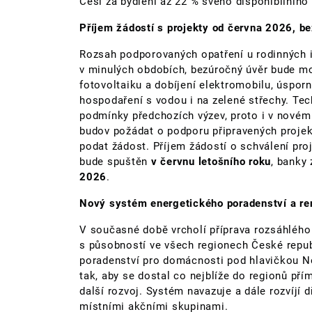
Češi za bydlení až 22 % svého disponibilního 
Příjem žádostí s projekty od června 2026, b
Rozsah podporovaných opatření u rodinných 
v minulých obdobích, bezúročný úvěr bude mož
fotovoltaiku a dobíjení elektromobilu, úspor
hospodaření s vodou i na zelené střechy. Te
podmínky předchozích výzev, proto i v nové
budov požádat o podporu připravených projekt
podat žádost. Příjem žádostí o schválení pr
bude spuštěn
v červnu letošního roku
, banky
2026
.
Nový systém energetického poradenství a re
V současné době vrcholí příprava rozsáhlé
s působností ve všech regionech České repub
poradenství pro domácnosti pod hlavičkou N
tak, aby se dostal co nejblíže do regionů př
další rozvoj. Systém navazuje a dále rozvíjí 
místními akčními skupinami.