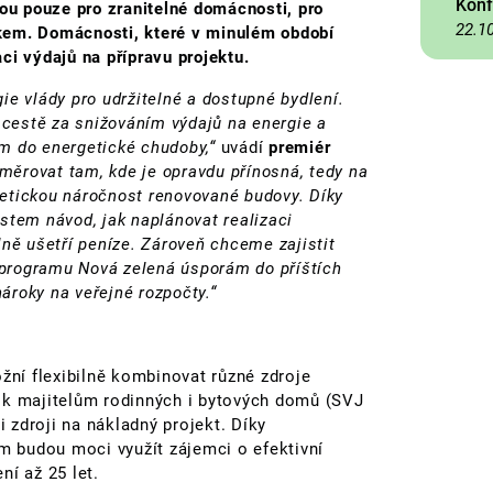
Konf
nou pouze pro zranitelné domácnosti, pro
22.1
kem. Domácnosti, které v minulém období
ci výdajů na přípravu projektu.
ie vlády pro udržitelné a dostupné bydlení.
cestě za snižováním výdajů na energie a
m do energetické chudoby,“
uvádí
premiér
ěrovat tam, kde je opravdu přínosná, tedy na
rgetickou náročnost renovované budovy. Díky
em návod, jak naplánovat realizaci
lně ušetří peníze. Zároveň chceme zajistit
t programu Nová zelená úsporám do příštích
nároky na veřejné rozpočty.“
ožní flexibilně kombinovat různé zdroje
 k majitelům rodinných i bytových domů (SVJ
i zdroji na nákladný projekt. Díky
 budou moci využít zájemci o efektivní
ní až 25 let.