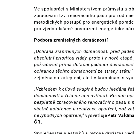
Ve spolupráci s Ministerstvem průmyslu a ob
zpracování tzv. renovačního pasu pro rodinn
metodických postupů pro energetické poradc
pro zjednodušené posouzení energetické nár
Podpora zranitelných domácností
„Ochrana zranitelných domácností před pádem
absolutní prioritou vlády, proto i v nové et
pokračovat přímá dotační podpora domácností s
ochranou těchto domácností ze strany státu,
zejména na zateplení, ale i v kombinaci s vy
„Vzhledem k cílové skupině budou hledána ře
domácnosti a řešené nemovitosti. Rozsah opa
bezplatně zpracovaného renovačního pasu s 
včetně asistence u realizace opatření, což za
nevýhodných opatření,“
vysvětluje
Petr Valdman
ČR.
Společenství vlastníků a bytová družstva ved