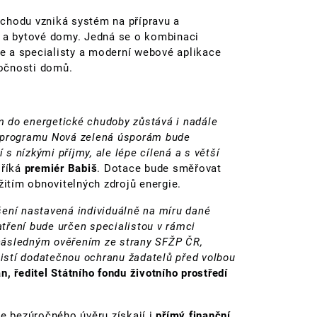
chodu vzniká systém na přípravu a
é a bytové domy. Jedná se o kombinaci
e a specialisty a moderní webové aplikace
očnosti domů.
 do energetické chudoby zůstává i nadále
apě programu Nová zelená úsporám bude
 nízkými příjmy, ale lépe cílená a s větší
“
říká
premiér Babiš
. Dotace bude směřovat
užitím obnovitelných zdrojů energie.
šení nastavená individuálně na míru dané
tření bude určen specialistou v rámci
následným ověřením ze strany SFŽP ČR,
jistí dodatečnou ochranu žadatelů před volbou
, ředitel Státního fondu životního prostředí
le bezúročného úvěru získají i
přímý finanční