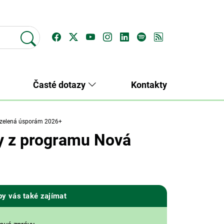
Časté dotazy
Kontakty
á zelená úsporám 2026+
ory z programu Nová
by vás také zajímat