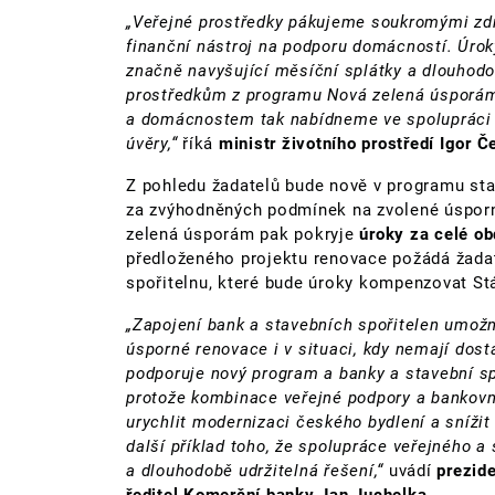
„Veřejné prostředky pákujeme soukromými zdro
finanční nástroj na podporu domácností. Úrok
značně navyšující měsíční splátky a dlouhodob
prostředkům z programu Nová zelená úsporám 
a domácnostem tak nabídneme ve spolupráci 
úvěry,“
říká
ministr životního prostředí Igor Č
Z pohledu žadatelů bude nově v programu s
za zvýhodněných podmínek na zvolené úsporn
zelená úsporám pak pokryje
úroky za celé ob
předloženého projektu renovace požádá žada
spořitelnu, které bude úroky kompenzovat Stá
„Zapojení bank a stavebních spořitelen umož
úsporné renovace i v situaci, kdy nemají dost
podporuje nový program a banky a stavební spo
protože kombinace veřejné podpory a bankovní
urychlit modernizaci českého bydlení a sníži
další příklad toho, že spolupráce veřejného 
a dlouhodobě udržitelná řešení,“
uvádí
prezide
ředitel Komerční banky Jan Juchelka.