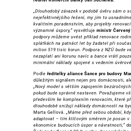
„Dlouhodobý závazek v podobě úvěru sám o s
nejefektivnějšího řešení, my jim to usnadní
kvalitním poradenstvím, aby projekty renovac
významné úspory,“
vysvětluje
ministr Červený
podpory můžeme uvést příklad renovace rodinn
splátkách na patnáct let by žadatel při souča
milion 519 tisíc korun. Podpora z NZÚ bude ve
nezaplatí ani korunu navíc a bance vrátí pouze 
minimální náklady spojené s vedením úvěrové
Podle
ředitelky aliance Šance pro budovy Ma
důležitým signálem nejen pro domácnosti, ale
„Nový model s větším zapojením bezúročných 
pokud bude správně nastaven. Považujeme vša
především ke komplexním renovacím, které při
dlouhodobě snižují náklady domácností na byd
Marta Gellová.
„Máme před sebou období, kdy
adaptovat – tím klíčovým směrem je posun v 
ekonomice budoucích úspor a návratnosti,“
do