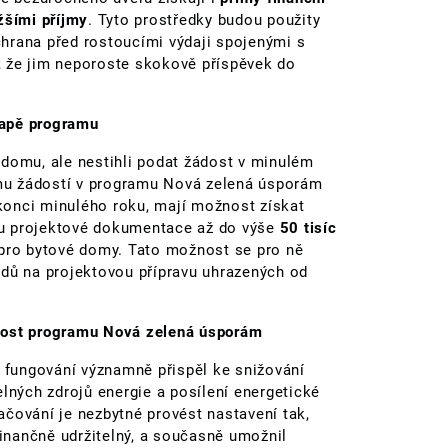
žšími příjmy
. Tyto prostředky budou použity
hrana před rostoucími výdaji spojenými s
, že jim neporoste skokově příspěvek do
tapě programu
ci domu, ale nestihli podat žádost v minulém
mu žádostí v programu Nová zelená úsporám
konci minulého roku, mají možnost získat
vu projektové dokumentace až do výše
50 tisíc
pro bytové domy. Tato možnost se pro ně
adů na projektovou přípravu uhrazených od
elnost programu Nová zelená úsporám
fungování významně přispěl ke snižování
elných zdrojů energie a posílení energetické
čování je nezbytné provést nastavení tak,
finančně udržitelný, a současně umožnil