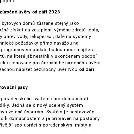
příjmu.
ezúročné úvěry od září 2026
i bytových domů zůstane stejný jako
né získat na zateplení, výměnu zdrojů tepla,
ný ohřev vody, rekuperaci, dále na systémy
chnické požadavky přímo navážou na
m programovém období budou moci majitelé
ů, na které již nestihli v ukončeném období
ojektu renovace pro čerpání bezúročného úvěru
 začnou nabízet bezúročný úvěr NZÚ
od září
novační pasy
ho poradenského systému pro domácnosti
liky. Jedná se o nový ucelený systém
ová zelená úsporám. Systém je nastavován
ímo k domácnostem a je připraven na postupný
dřívější spolupráci s poradenskými místy a