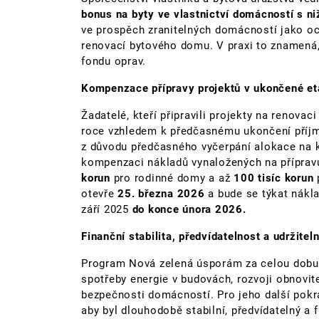
bonus na byty ve vlastnictví domácností s ni
ve prospěch zranitelných domácností jako oc
renovací bytového domu. V praxi to znamená
fondu oprav.
Kompenzace přípravy projektů v ukončené e
Žadatelé, kteří připravili projekty na renova
roce vzhledem k předčasnému ukončení příj
z důvodu předčasného vyčerpání alokace na 
kompenzaci nákladů vynaložených na přípra
korun
pro rodinné domy a až
100 tisíc korun
otevře
25. března 2026
a bude se týkat nákl
září 2025
do konce února 2026.
Finanční stabilita, předvídatelnost a udržit
Program Nová zelená úsporám za celou dobu 
spotřeby energie v budovách, rozvoji obnovit
bezpečnosti domácností. Pro jeho další pokra
aby byl dlouhodobě stabilní, předvídatelný a 