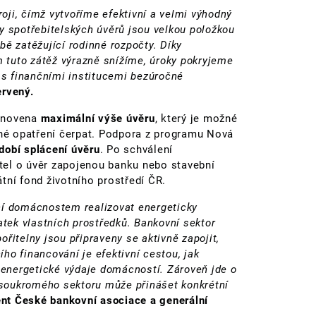
ji, čímž vytvoříme efektivní a velmi výhodný
y spotřebitelských úvěrů jsou velkou položkou
ě zatěžující rodinné rozpočty. Díky
tuto zátěž výrazně snížíme, úroky pokryjeme
s finančními institucemi bezúročné
ervený.
tanovena
maximální výše úvěru
, který je možné
é opatření čerpat. Podpora z programu Nová
dobí splácení úvěru
. Po schválení
tel o úvěr zapojenou banku nebo stavební
tní fond životního prostředí ČR.
ní domácnostem realizovat energeticky
atek vlastních prostředků. Bankovní sektor
řitelny jsou připraveny se aktivně zapojit,
ho financování je efektivní cestou, jak
t energetické výdaje domácností. Zároveň jde o
a soukromého sektoru může přinášet konkrétní
nt České bankovní asociace a generální