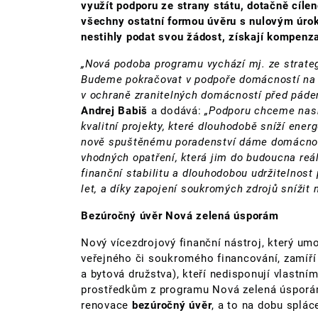
využít podporu ze strany státu, dotačně cíle
všechny ostatní formou úvěru s nulovým úro
nestihly podat svou žádost, získají kompenza
„Nová podoba programu vychází mj. ze strateg
Budeme pokračovat v podpoře domácností na 
v ochraně zranitelných domácností před páde
Andrej Babiš
a dodává:
„Podporu chceme nasm
kvalitní projekty, které dlouhodobě sníží ene
nově spuštěnému poradenství dáme domácnost
vhodných opatření, která jim do budoucna reá
finanční stabilitu a dlouhodobou udržitelnos
let, a díky zapojení soukromých zdrojů snížit 
Bezúročný úvěr Nová zelená úsporám
Nový vícezdrojový finanční nástroj, který um
veřejného či soukromého financování, zamíří
a bytová družstva), kteří nedisponují vlastním
prostředkům z programu Nová zelená úsporám
renovace
bezúročný úvěr
, a to na dobu spláce