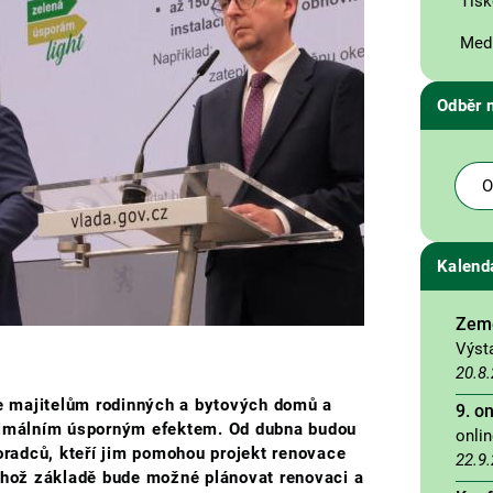
Tisk
Medi
Odběr 
O
Kalend
Země
Výst
20.8
 majitelům rodinných a bytových domů a
9. o
aximálním úsporným efektem. Od dubna budou
onli
poradců, kteří jim pomohou projekt renovace
22.9
jehož základě bude možné plánovat renovaci a