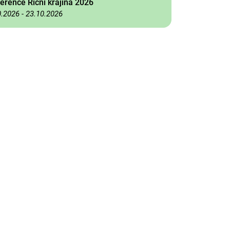
erence Říční krajina 2026
0.2026
-
23.10.2026