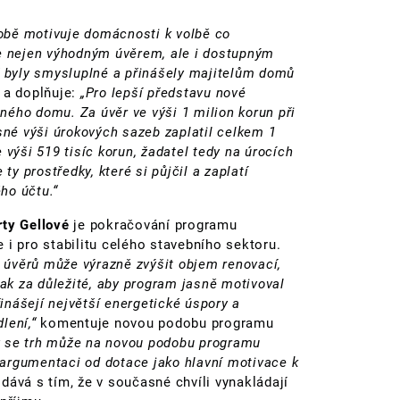
obě motivuje domácnosti k volbě co
me nejen výhodným úvěrem, ale i dostupným
í byly smysluplné a přinášely majitelům domů
a doplňuje:
„Pro lepší představu nové
ého domu. Za úvěr ve výši 1 milion korun při
sné výši úrokových sazeb zaplatil celkem 1
 výši 519 tisíc korun, žadatel tedy na úrocích
ty prostředky, které si půjčil a zaplatí
ho účtu.“
rty Gellové
je pokračování programu
 i pro stabilitu celého stavebního sektoru.
úvěrů může výrazně zvýšit objem renovací,
k za důležité, aby program jasně motivoval
nášejí největší energetické úspory a
lení,“
komentuje novou podobu programu
 se trh může na novou podobu programu
argumentaci od dotace jako hlavní motivace k
dává s tím, že v současné chvíli vynakládají