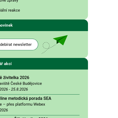
ové zprávy
ální reakce
novinek
debírat newsletter
ář akcí
 živitelka 2026
aviště České Budějovice
.2026
-
25.8.2026
nline metodická porada SEA
ne – přes platformu Webex
.2026