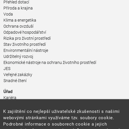
Přehled dotací
Příroda a krajina
Voda
Klima a energetika
Ochrana ovzduší
Odpadové hospodářství
Rizika pro životní prostředí
Stav životního prostředí
Environmentální nástroje
Udržitelný rozvoj
Ekonomické nástroje na ochranu životního prostředí
JES
Veřejné zakázky
Snadné čtení
Úřad
Kariéra
Úřední deska
Pro média a veřejnost
K zajištění co nejlepší uživatelské zkušenosti s našimi
Povinně zveřejňované informace
webovými stránkami využíváme tzv. soubory cookie.
Kontakty
Podrobné informace o souborech cookie a jejich
Přistupnost budovy úřadu MŽP
(PDF, 204 kB)