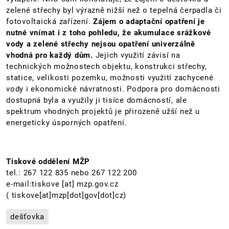
zelené střechy byl výrazně nižší než o tepelná čerpadla či
fotovoltaická zařízení.
Zájem o adaptační opatření je
nutné vnímat i z toho pohledu, že akumulace srážkové
vody a zelené střechy nejsou opatření univerzálně
vhodná pro každý dům.
Jejich využití závisí na
technických možnostech objektu, konstrukci střechy,
statice, velikosti pozemku, možnosti využití zachycené
vody i ekonomické návratnosti. Podpora pro domácnosti
dostupná byla a využily ji tisíce domácností, ale
spektrum vhodných projektů je přirozeně užší než u
energeticky úsporných opatření.
Tiskové oddělení MŽP
tel.: 267 122 835 nebo 267 122 200
e-mail:
tiskove
[at]
mzp.gov.cz
( tiskove[at]mzp[dot]gov[dot]cz)
dešťovka