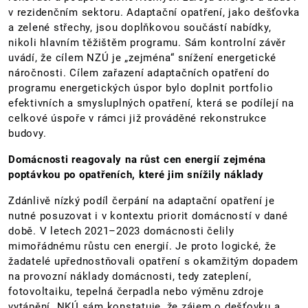
v rezidenčním sektoru. Adaptační opatření, jako dešťovka
a zelené střechy, jsou doplňkovou součástí nabídky,
nikoli hlavním těžištěm programu. Sám kontrolní závěr
uvádí, že cílem NZÚ je „zejména“ snížení energetické
náročnosti. Cílem zařazení adaptačních opatření do
programu energetických úspor bylo doplnit portfolio
efektivních a smysluplných opatření, která se podílejí na
celkové úspoře v rámci již prováděné rekonstrukce
budovy.
Domácnosti reagovaly na růst cen energií zejména
poptávkou po opatřeních, které jim snížily náklady
Zdánlivě nízký podíl čerpání na adaptační opatření je
nutné posuzovat i v kontextu priorit domácností v dané
době. V letech 2021–2023 domácnosti čelily
mimořádnému růstu cen energií. Je proto logické, že
žadatelé upřednostňovali opatření s okamžitým dopadem
na provozní náklady domácnosti, tedy zateplení,
fotovoltaiku, tepelná čerpadla nebo výměnu zdroje
vytápění. NKÚ sám konstatuje, že zájem o dešťovku a