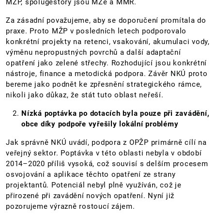
MŽP, spolugestory jsou MZe a MMR.
Za zásadní považujeme, aby se doporučení promítala do
praxe. Proto MŽP v posledních letech podporovalo
konkrétní projekty na retenci, vsakování, akumulaci vody,
výměnu nepropustných povrchů a další adaptační
opatření jako zelené střechy. Rozhodující jsou konkrétní
nástroje, finance a metodická podpora. Závěr NKÚ proto
bereme jako podnět ke zpřesnění strategického rámce,
nikoli jako důkaz, že stát tuto oblast neřeší.
Nízká poptávka po dotacích byla pouze při zavádění,
obce díky podpoře vyřešily lokální problémy
Jak správně NKÚ uvádí, podpora z OPŽP primárně cílí na
veřejný sektor. Poptávka v této oblasti nebyla v období
2014–2020 příliš vysoká, což souvisí s delším procesem
osvojování a aplikace těchto opatření ze strany
projektantů. Potenciál nebyl plně využíván, což je
přirozené při zavádění nových opatření. Nyní již
pozorujeme výrazně rostoucí zájem.