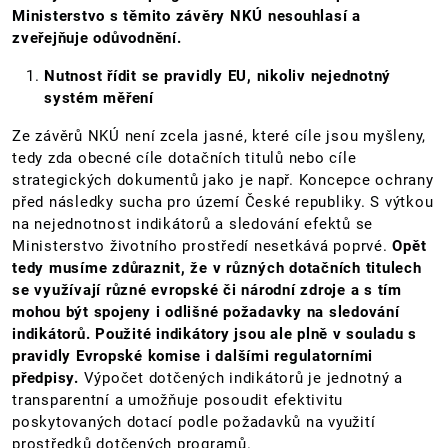
Ministerstvo s těmito závěry NKÚ nesouhlasí a
zveřejňuje odůvodnění.
Nutnost řídit se pravidly EU, nikoliv nejednotný
systém měření
Ze závěrů NKÚ není zcela jasné, které cíle jsou myšleny,
tedy zda obecné cíle dotačních titulů nebo cíle
strategických dokumentů jako je např. Koncepce ochrany
před následky sucha pro území České republiky. S výtkou
na nejednotnost indikátorů a sledování efektů se
Ministerstvo životního prostředí nesetkává poprvé.
Opět
tedy musíme zdůraznit, že v různých dotačních titulech
se využívají různé evropské či národní zdroje a s tím
mohou být spojeny i odlišné požadavky na sledování
indikátorů. Použité indikátory jsou ale plně v souladu s
pravidly Evropské komise i dalšími regulatorními
předpisy.
Výpočet dotčených indikátorů je jednotný a
transparentní a umožňuje posoudit efektivitu
poskytovaných dotací podle požadavků na využití
prostředků dotčených programů.