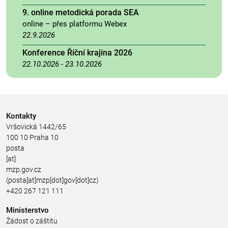
9. online metodická porada SEA
online – přes platformu Webex
22.9.2026
Konference Říční krajina 2026
22.10.2026
-
23.10.2026
Kontakty
Vršovická 1442/65
100 10 Praha 10
posta
[at]
mzp.gov.cz
(posta[at]mzp[dot]gov[dot]cz)
+420 267 121 111
Ministerstvo
Žádost o záštitu