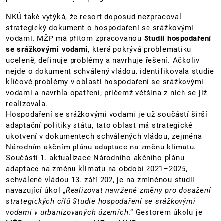
NKÚ také vytýká, že resort doposud nezpracoval
strategický dokument o hospodaření se srážkovými
vodami. MŽP má přitom zpracovanou
Studii hospodaření
se srážkovými vodami
, která pokrývá problematiku
uceleně, definuje problémy a navrhuje řešení. Ačkoliv
nejde o dokument schválený vládou, identifikovala studie
klíčové problémy v oblasti hospodaření se srážkovými
vodami a navrhla opatření, přičemž většina z nich se již
realizovala.
Hospodaření se srážkovými vodami je už součástí širší
adaptační politiky státu, tato oblast má strategické
ukotvení v dokumentech schválených vládou, zejména
Národním akčním plánu adaptace na změnu klimatu.
Součástí 1. aktualizace Národního akčního plánu
adaptace na změnu klimatu na období 2021–2025,
schválené vládou 13. září 202, je na zmíněnou studii
navazující úkol „
Realizovat navržené změny pro dosažení
strategických cílů Studie hospodaření se srážkovými
vodami v urbanizovaných územích
.“ Gestorem úkolu je