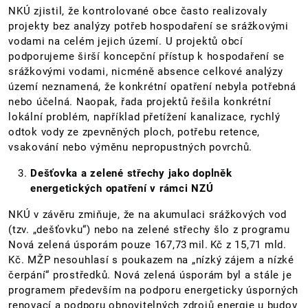
NKÚ zjistil, že kontrolované obce často realizovaly
projekty bez analýzy potřeb hospodaření se srážkovými
vodami na celém jejich území. U projektů obcí
podporujeme širší koncepční přístup k hospodaření se
srážkovými vodami, nicméně absence celkové analýzy
území neznamená, že konkrétní opatření nebyla potřebná
nebo účelná. Naopak, řada projektů řešila konkrétní
lokální problém, například přetížení kanalizace, rychlý
odtok vody ze zpevněných ploch, potřebu retence,
vsakování nebo výměnu nepropustných povrchů.
Dešťovka a zelené střechy jako doplněk
energetických opatření v rámci NZÚ
NKÚ v závěru zmiňuje, že na akumulaci srážkových vod
(tzv. „dešťovku“) nebo na zelené střechy šlo z programu
Nová zelená úsporám pouze 167,73 mil. Kč z 15,71 mld.
Kč. MŽP nesouhlasí s poukazem na „nízký zájem a nízké
čerpání“ prostředků. Nová zelená úsporám byl a stále je
programem především na podporu energeticky úsporných
renovací a podporu obnovitelných zdrojů energie u budov