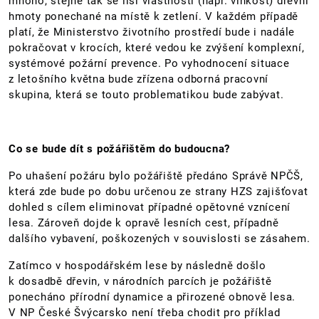
mnoho, stejně tak se liší vlastnosti (např. vlhkost) dřevní
hmoty ponechané na místě k zetlení. V každém případě
platí, že Ministerstvo životního prostředí bude i nadále
pokračovat v krocích, které vedou ke zvýšení komplexní,
systémové požární prevence. Po vyhodnocení situace
z letošního května bude zřízena odborná pracovní
skupina, která se touto problematikou bude zabývat.
Co se bude dít s požářištěm do budoucna?
Po uhašení požáru bylo požářiště předáno Správě NPČŠ,
která zde bude po dobu určenou ze strany HZS zajišťovat
dohled s cílem eliminovat případné opětovné vznícení
lesa. Zároveň dojde k opravě lesních cest, případně
dalšího vybavení, poškozených v souvislosti se zásahem.
Zatímco v hospodářském lese by následně došlo
k dosadbě dřevin, v národních parcích je požářiště
ponecháno přírodní dynamice a přirozené obnově lesa.
V NP České Švýcarsko není třeba chodit pro příklad