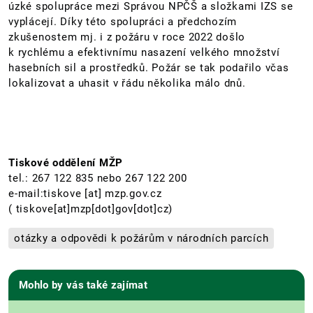
úzké spolupráce mezi Správou NPČŠ a složkami IZS se
vyplácejí. Díky této spolupráci a předchozím
zkušenostem mj. i z požáru v roce 2022 došlo
k rychlému a efektivnímu nasazení velkého množství
hasebních sil a prostředků. Požár se tak podařilo včas
lokalizovat a uhasit v řádu několika málo dnů.
Tiskové oddělení MŽP
tel.: 267 122 835 nebo 267 122 200
e-mail:
tiskove
[at]
mzp.gov.cz
( tiskove[at]mzp[dot]gov[dot]cz)
otázky a odpovědi k požárům v národních parcích
Mohlo by vás také zajímat