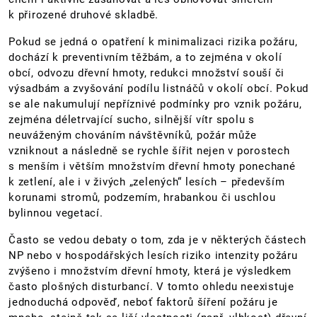
k přirozené druhové skladbě.
Pokud se jedná o opatření k minimalizaci rizika požáru,
dochází k preventivním těžbám, a to zejména v okolí
obcí, odvozu dřevní hmoty, redukci množství souší či
výsadbám a zvyšování podílu listnáčů v okolí obcí. Pokud
se ale nakumulují nepříznivé podmínky pro vznik požáru,
zejména déletrvající sucho, silnější vítr spolu s
neuváženým chováním návštěvníků, požár může
vzniknout a následně se rychle šířit nejen v porostech
s menším i větším množstvím dřevní hmoty ponechané
k zetlení, ale i v živých „zelených“ lesích – především
korunami stromů, podzemím, hrabankou či uschlou
bylinnou vegetací.
Často se vedou debaty o tom, zda je v některých částech
NP nebo v hospodářských lesích riziko intenzity požáru
zvýšeno i množstvím dřevní hmoty, která je výsledkem
často plošných disturbancí. V tomto ohledu neexistuje
jednoduchá odpověď, neboť faktorů šíření požáru je