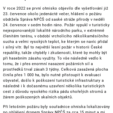
V roce 2022 se první ohnisko objevilo dle vyšetřování již
23. července okolo jedenácté večer, hlášení o požáru
obdržela Správa NPČŠ od saské stráže přírody v neděli
24. července v sedm hodin ráno. Požár vypukl v turisticky
nejexponovanější lokalitě národního parku, v extrémně
členitém terénu, v období vrcholícího několikaměsíčního
sucha a velmi vysokých teplot, ke kterým se navíc přidal
i silný vítr. Byl to největší lesní požár v historii České
republiky, takže chyběly i zkušenosti, které by mohly být
při hasebním zásahu využity. To vše následně vedlo k
tomu, že i přes enormní nasazení požárních sil a
prostředků trval zásah 3 týdny. Celková zasažená plocha
činila přes 1 000 ha, bylo nutné přistoupit k evakuaci
obyvatel, došlo k poškození turistické infrastruktury a
následně i k dočasnému uzavření několika turistických
cest z důvodu vysokého rizika pádu ohořelých stromů a
žárem poškozených skalních objektů.
Při letošním požáru byly souřadnice ohniska lokalizovány
po ohlášení dronem Správy NPČŠ za cca 15 minut a mj.