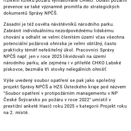
rizikem vzniku požárů vyhlašované ČHMÚ. Oblast požární
prevence se také významně promítla do strategických
dokumentů Správy NPČŠ.
Zásadní je též osvěta návštěvníků národního parku.
Zabránit individuálnímu nezodpovědnému lidskému
chování a odhalit ve velmi členitém území včas všechna
potenciální požárová ohniska je velmi obtížný, často
prakticky téměř neřešitelný úkol. Pracovníci Správy
NPČŠ např. jen v roce 2025 likvidovali na území
národního parku, ale zejména i v přilehlé CHKO Labské
pískovce, bezmála tři stovky nelegálních ohnišť.
Výše uvedený soubor opatření se pak jako společný
projekt Správy NPČŠ a HZS Ústeckého kraje pod názvem
"Soubor opatření v protipožárním managementu v NP
České Švýcarsko po požáru v roce 2022" umístil v
prestižní anketě Hasič roku 2025 v kategorii Projekt roku
na 2. místě.