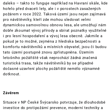
daleko – takto to funguje například na Havraní skále, kde
hořelo před dvaceti lety, ale i v porostech zasažených
požárem v roce 2022. Taková území jsou nejen zajímavá
pro návštěvníky, kteří zde mohou sledovat velmi
dynamickou samovolnou obnovu lesa, ale umožňují nám
dobře zkoumat vývoj přírody a sbírat poznatky využitelné
i pro lesní hospodaření a vývoj lesa obecně. Jakmile a
pokud je to možné, zejména z hlediska bezpečnosti a
komfortu návštěvníků a místních obyvatel, jsou či budou
tato území postupně znovu zpřístupněna. Územím
letošního požářiště však neprochází žádná značená
turistická trasa, takže návštěvníků by se případné
dočasné uzavření plochy požářiště nemělo významně
dotknout.
Závěrem
Situace v NP České Švýcarsko potvrzuje, že dlouhodobé
investice do protipožární prevence, moderní techniky a