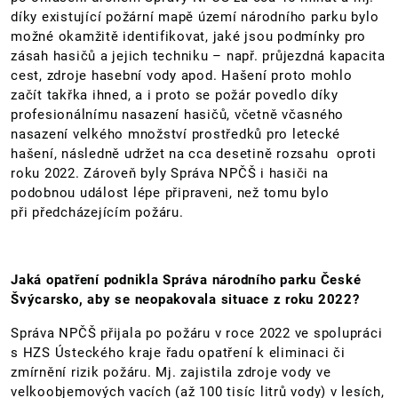
díky existující požární mapě území národního parku bylo
možné okamžitě identifikovat, jaké jsou podmínky pro
zásah hasičů a jejich techniku – např. průjezdná kapacita
cest, zdroje hasební vody apod. Hašení proto mohlo
začít takřka ihned, a i proto se požár povedlo díky
profesionálnímu nasazení hasičů, včetně včasného
nasazení velkého množství prostředků pro letecké
hašení, následně udržet na cca desetině rozsahu oproti
roku 2022. Zároveň byly Správa NPČŠ i hasiči na
podobnou událost lépe připraveni, než tomu bylo
při předcházejícím požáru.
Jaká opatření podnikla Správa národního parku České
Švýcarsko, aby se neopakovala situace z roku 2022?
Správa NPČŠ přijala po požáru v roce 2022 ve spolupráci
s HZS Ústeckého kraje řadu opatření k eliminaci či
zmírnění rizik požáru. Mj. zajistila zdroje vody ve
velkoobjemových vacích (až 100 tisíc litrů vody) v lesích,