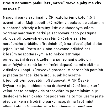
Proč v národním parku leží „mrtvé“ dřevo a jaký má vliv
na požár?
Národní parky zaujímají v ČR rozlohu jen okolo 1,5 %
území státu. Mají specifický režim v souladu se zákonem
o ochraně přírody a krajiny, kde dlouhodobým cílem
ochrany národních parků je zachování nebo postupná
obnova přirozených ekosystémů včetně zajištění
nerušeného průběhu přírodních dějů na převažující ploše
jejich území. Proto se k nim chováme odlišně než
k lesům hospodářským, a to někde zahrnuje i
ponechávání dřeva k zetlení a ponechání stojících
odumřelých stromů ke zmírnění dopadů na mikroklima
v důsledku např. kůrovcové gradace. V národních parcích
je platná zonace, která určuje, jak konkrétně
k jednotlivým porostům přistupovat. V NP České
Švýcarsko je, s ohledem na druhové složení lesa, které
velmi často neodpovídá stanovištním podmínkám a je
důsledkem lesnického hospodaření na tomto území ještě
před vznikem národního parku, naopak na řadě míst
cílem i aktivně zasahovat a les obnovovat směrem