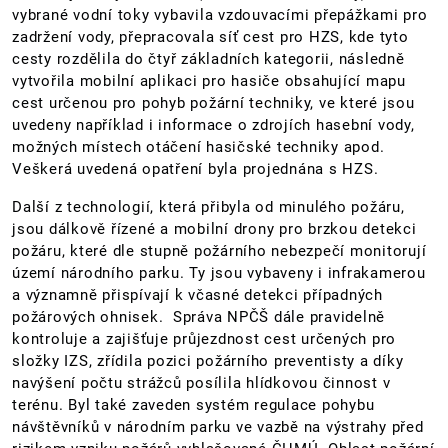
vybrané vodní toky vybavila vzdouvacími přepážkami pro
zadržení vody, přepracovala síť cest pro HZS, kde tyto
cesty rozdělila do čtyř základních kategorii, následně
vytvořila mobilní aplikaci pro hasiče obsahující mapu
cest určenou pro pohyb požární techniky, ve které jsou
uvedeny například i informace o zdrojích hasební vody,
možných místech otáčení hasičské techniky apod.
Veškerá uvedená opatření byla projednána s HZS.
Další z technologií, která přibyla od minulého požáru,
jsou dálkově řízené a mobilní drony pro brzkou detekci
požáru, které dle stupně požárního nebezpečí monitorují
území národního parku. Ty jsou vybaveny i infrakamerou
a významně přispívají k včasné detekci případných
požárových ohnisek. Správa NPČŠ dále pravidelně
kontroluje a zajišťuje průjezdnost cest určených pro
složky IZS, zřídila pozici požárního preventisty a díky
navýšení počtu strážců posílila hlídkovou činnost v
terénu. Byl také zaveden systém regulace pohybu
návštěvníků v národním parku ve vazbě na výstrahy před