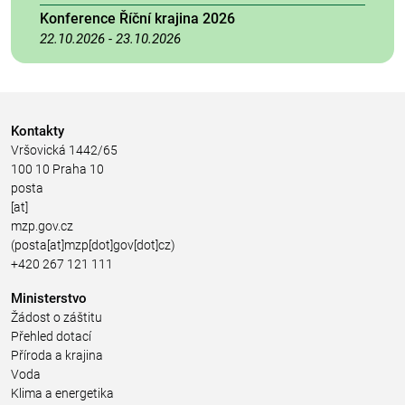
Konference Říční krajina 2026
22.10.2026
-
23.10.2026
Kontakty
Vršovická 1442/65
100 10 Praha 10
posta
[at]
mzp.gov.cz
(posta[at]mzp[dot]gov[dot]cz)
+420 267 121 111
Ministerstvo
Žádost o záštitu
Přehled dotací
Příroda a krajina
Voda
Klima a energetika