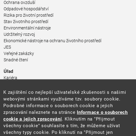
Ochrana ovzduší
Odpadové hospodářství
Rizika pro životní prostředí
Stav životního prostředí
Environmentální nástroje
Udržitelný rozvoj
Ekonomické nástroje na ochranu životního prostředí
JES
Veřejné zakázky
Snadné čtení
Úřad
Kariéra
Úřední deska
Pro média a veřejnost
K zajištění co nejlepší uživatelské zkušenosti s našimi
Povinně zveřejňované informace
webovými stránkami využíváme tzv. soubory cookie.
Kontakty
Podrobné informace o souborech cookie a jejich
Přistupnost budovy úřadu MŽP
(PDF, 204 kB)
zpracování naleznete na stránce
Informace o souborech
cookie a jejich zpracování
. Kliknutím na "Přijmout
Web
všechny cookie" souhlasíte s tím, že můžeme užívat
Aktuality
všechny typy cookie. Po kliknutí na "Přijmout jen
Ochrana osobních údajů