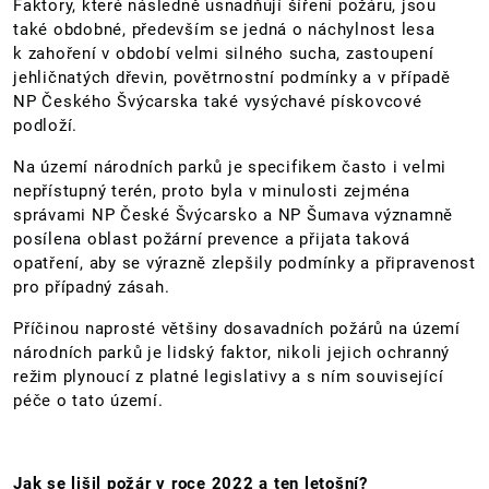
Faktory, které následně usnadňují šíření požáru, jsou
také obdobné, především se jedná o náchylnost lesa
k zahoření v období velmi silného sucha, zastoupení
jehličnatých dřevin, povětrnostní podmínky a v případě
NP Českého Švýcarska také vysýchavé pískovcové
podloží.
Na území národních parků je specifikem často i velmi
nepřístupný terén, proto byla v minulosti zejména
správami NP České Švýcarsko a NP Šumava významně
posílena oblast požární prevence a přijata taková
opatření, aby se výrazně zlepšily podmínky a připravenost
pro případný zásah.
Příčinou naprosté většiny dosavadních požárů na území
národních parků je lidský faktor, nikoli jejich ochranný
režim plynoucí z platné legislativy a s ním související
péče o tato území.
Jak se lišil požár v roce 2022 a ten letošní?